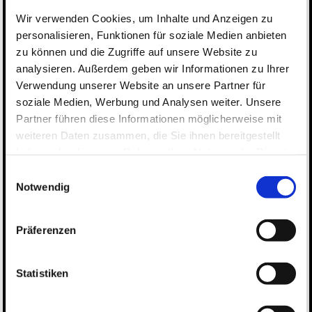
Wir verwenden Cookies, um Inhalte und Anzeigen zu
personalisieren, Funktionen für soziale Medien anbieten
zu können und die Zugriffe auf unsere Website zu
analysieren. Außerdem geben wir Informationen zu Ihrer
Verwendung unserer Website an unsere Partner für
soziale Medien, Werbung und Analysen weiter. Unsere
Partner führen diese Informationen möglicherweise mit
weiteren Daten zusammen, die Sie ihnen bereitgestellt
Geschirr
haben oder die sie im Rahmen Ihrer Nutzung der Dienste
gesammelt haben.
Einwilligungsauswahl
Datenschutz
Notwendig
Impressum
Präferenzen
Statistiken