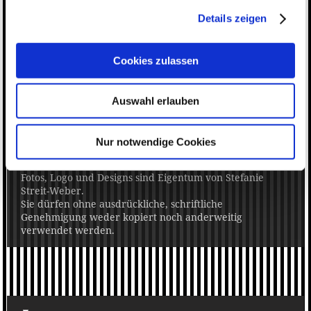
Details zeigen
Umsatzsteuer-ID
Umsatzsteuer-Identifikationsnummer:
Cookies zulassen
DE304784970
Auswahl erlauben
Text : Simone Ise
Copyright
Nur notwendige Cookies
Der gesamte Inhalt dieser Internetseite einschließlich
Fotos, Logo und Designs sind Eigentum von Stefanie
Streit-Weber.
Sie dürfen ohne ausdrückliche, schriftliche
Genehmigung weder kopiert noch anderweitig
verwendet werden.