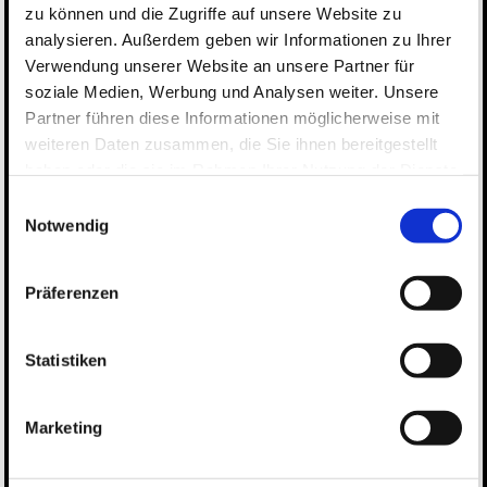
zu können und die Zugriffe auf unsere Website zu
analysieren. Außerdem geben wir Informationen zu Ihrer
Verwendung unserer Website an unsere Partner für
soziale Medien, Werbung und Analysen weiter. Unsere
Partner führen diese Informationen möglicherweise mit
weiteren Daten zusammen, die Sie ihnen bereitgestellt
haben oder die sie im Rahmen Ihrer Nutzung der Dienste
Impressum
gesammelt haben.
Einwilligungsauswahl
Datenschutz
Notwendig
Impressum
Verantwortlich:
Präferenzen
Stefanie
Rossdeutscher
Hauptstrasse 12
Statistiken
78333 Stockach
Kontakt:
Telefon:
0151 19 465 728
Marketing
E-Mail:
Steffis.Kostbar@gmail.com