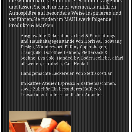
die wunderbare Vielfalt unseres bunten Angebots
und lassen Sie sich in einer warmen, familiären
Atmosphäre auf besondere Weise inspirieren und
verführen.Sie finden im MAHLwerk folgende
Produkte & Marken.
Ausgewählte Dekorationsartikel & Einrichtungs-
und Haushaltsgegenstände von Horl1993, Solwang
Design, Wunderwort, Piffany Copen-hagen,
Tranquillo, Dorothee Lehnen, Pfeffersack &
Soehne, Eva Solo, Handed by, Bodenseeliebe, affari
of sweden, cerabella,
Carl Henkel
Handgemachte Leckereien von SteffisKostBar
Im
Kaffee Atelier
Espresso-& Kaffeemaschinen,
sowie Zubehör Ein besonderes Kaffee- &
Teesortiment unterschiedlicher Anbieter.